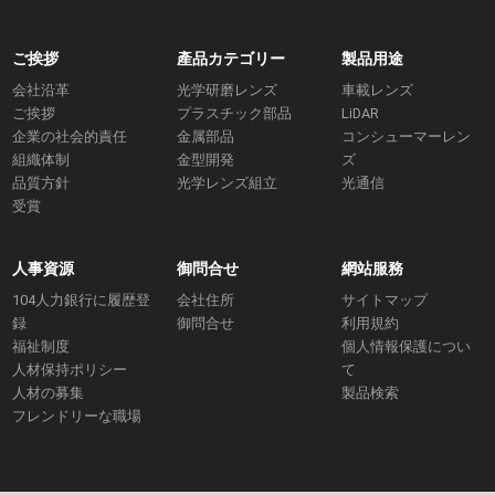
ご挨拶
產品カテゴリー
製品用途
会社沿革
光学研磨レンズ
車載レンズ
ご挨拶
プラスチック部品
LiDAR
企業の社会的責任
金属部品
コンシューマーレン
組織体制
金型開発
ズ
品質方針
光学レンズ組立
光通信
受賞
人事資源
御問合せ
網站服務
104人力銀行に履歴登
会社住所
サイトマップ
録
御問合せ
利用規約
福祉制度
個人情報保護につい
人材保持ポリシー
て
人材の募集
製品検索
フレンドリーな職場