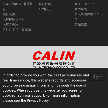
104人力銀行に履歴登
会社住所
サイトマップ
録
御問合せ
利用規約
福祉制度
個人情報保護につい
人材保持ポリシー
て
人材の募集
製品検索
フレンドリーな職場
+886-4-25353658
In order to provide you with the best personalized and
Agree
+886-4-25352916
real-time service, this website records and accesses
No. 24, Jianguo Rd, Tanzi District
your browsing usage information through the use of
cookies. When you use this website, you agree to
Copyright © 2021 Calin Technology Co.,Ltd. All Rights Reserved.
cookies technical support. For more information
Web Design by
Choice
please see the
Privacy Policy
.