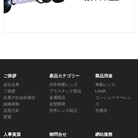
ご挨拶
產品カテゴリー
製品用途
会社沿革
光学研磨レンズ
車載レンズ
ご挨拶
プラスチック部品
LiDAR
企業の社会的責任
金属部品
コンシューマーレン
組織体制
金型開発
ズ
品質方針
光学レンズ組立
光通信
受賞
人事資源
御問合せ
網站服務