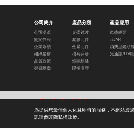
公司簡介
產品分類
產品應用
公司沿革
光學鏡片
車載鏡頭
關於佳凌
塑膠元件
LiDAR
企業永續
金屬元件
消費型鏡頭
組織架構
模具開發
光通訊/LDI
品質政策
鏡頭組裝
榮譽勳章
陽極處理
+886-4-25353
+886-4-25352
為提供您最佳個人化且即時的服務，本網站透過使用
台中市潭子區建
訊請參閱
隱私權政策
。