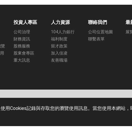
投資人專區
人力資源
聯絡我們
最
公司治理
104人力銀行
公司位置地圖
展
財務資訊
福利制度
聯繫表單
總覽
股務服務
留才政策
應用
股東會專區
加入佳凌
重大訊息
友善職場
658
916
Cookies記錄與存取您的瀏覽使用訊息。當您使用本網站，即表
Copyright © 2021
國路24號
Web Design by
C