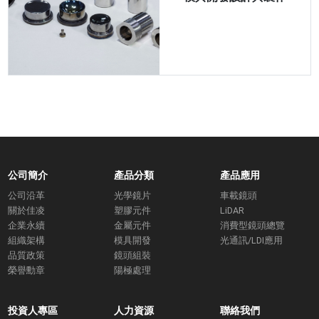
公司簡介
產品分類
產品應用
公司沿革
光學鏡片
車載鏡頭
關於佳凌
塑膠元件
LiDAR
企業永續
金屬元件
消費型鏡頭總覽
組織架構
模具開發
光通訊/LDI應用
品質政策
鏡頭組裝
榮譽勳章
陽極處理
投資人專區
人力資源
聯絡我們